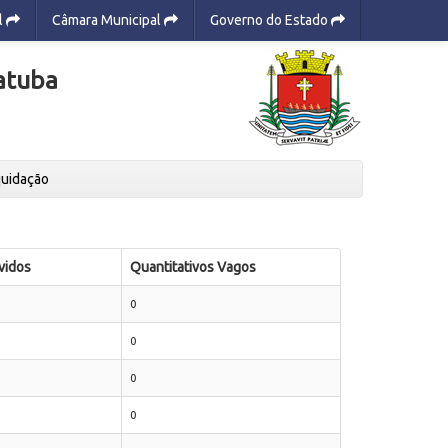
l
Câmara Municipal
Governo do Estado
atuba
quidação
vidos
Quantitativos Vagos
0
0
0
0