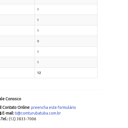
1
1
1
0
1
1
12
ale Conosco
Contato Online
:
preencha este formulário
E-mail:
ti@comturubatuba.com.br
Tel.:
(12) 3833-7006